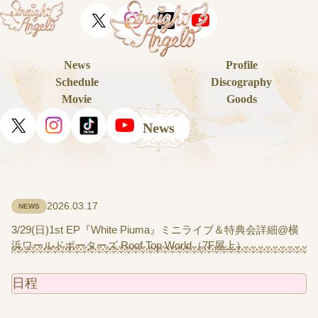
News
Profile
Schedule
Discography
Movie
Goods
News
2026.03.17
NEWS
3/29(日)1st EP『White Piuma』ミニライブ＆特典会詳細@横
浜ワールドポーターズ Roof Top World（7F屋上）
日程