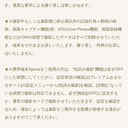
す。過度な要求による撮り直しは致しかねます。
★※撮影中もしくは撮影後に静止画以外の記録行為＝動画の録
画、画面キャプチャ機能(例：iOSのLive Photos機能、画面収録機
能など)がONの状態で撮影したデータはすべて削除させていただ
き、端末をそのままお戻しいたします。撮り直し・特典のお戻し
はいたしません。
★※携帯端末Xperiaをご使用の方は、“先読み撮影”機能は必ずOFF
にした状態にしてください。設定状況の確認は[プレミアムおまか
せオート]の設定メニューから[先読み撮影]を確認。[自動]になって
いる状態で撮影は対応できません。必ず[無効](OFF)に設定する
か、通常の撮影モードで撮影させていただきます。設定を確認す
るため、場合によっては撮影をご案内する順番が前後する場合が
ありますのでご了承ください。