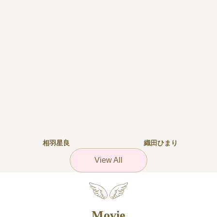
相羽星良
織田ひまり
View All
Movie