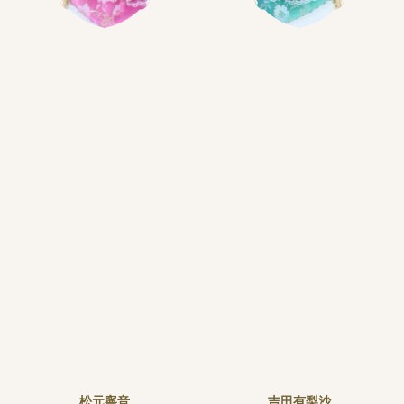
松元寧音
吉田有梨沙