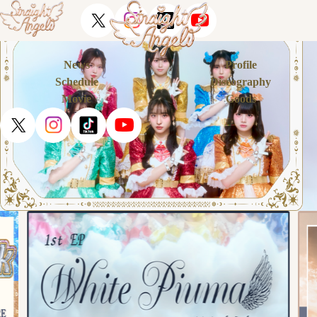
News
Profile
Schedule
Discography
Movie
Goods