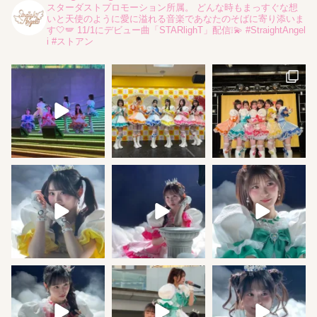
スターダストプロモーション所属。
どんな時もまっすぐな想
いと天使のように愛に溢れる音楽であなたのそばに寄り添いま
す🤍🪽
11/1にデビュー曲「STARlighT」配信❕💫
#StraightAngel
i #ストアン