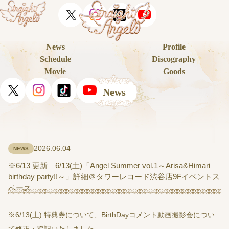
News
Profile
Schedule
Discography
Movie
Goods
News
2026.06.04
NEWS
※6/13 更新 6/13(土)「Angel Summer vol.1～Arisa&Himari
birthday party!!～」詳細＠タワーレコード渋谷店9Fイベントス
ペース
※6/13(土) 特典券について、BirthDayコメント動画撮影会につい
て修正・追記いたしました