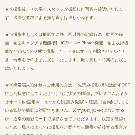
★※撮影後、その場でスタッフが撮影した写真を確認いたしま
す。過度な要求による撮り直しは致しかねます。
★※撮影中もしくは撮影後に静止画以外の記録行為＝動画の録
画、画面キャプチャ機能(例：iOSのLive Photos機能、画面収録機
能など)がONの状態で撮影したデータはすべて削除させていただ
き、端末をそのままお戻しいたします。撮り直し・特典のお戻し
はいたしません。
★※携帯端末Xperiaをご使用の方は、“先読み撮影”機能は必ずOFF
にした状態にしてください。設定状況の確認は[プレミアムおまか
せオート]の設定メニューから[先読み撮影]を確認。[自動]になって
いる状態で撮影は対応できません。必ず[無効](OFF)に設定する
か、通常の撮影モードで撮影させていただきます。設定を確認す
るため、場合によっては撮影をご案内する順番が前後する場合が