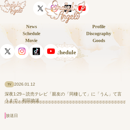
News
Profile
Schedule
Discography
Movie
Goods
Schedule
2026.01.12
TV
深夜1:29～読売テレビ「親友の「同棲して」に「うん」て言
うまで」初回放送
放送日