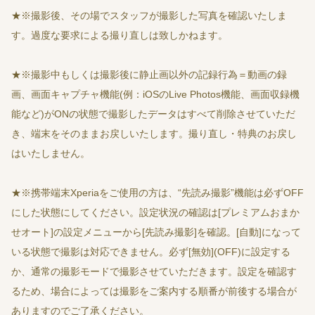
★※撮影後、その場でスタッフが撮影した写真を確認いたしま
す。過度な要求による撮り直しは致しかねます。
★※撮影中もしくは撮影後に静止画以外の記録行為＝動画の録
画、画面キャプチャ機能(例：iOSのLive Photos機能、画面収録機
能など)がONの状態で撮影したデータはすべて削除させていただ
き、端末をそのままお戻しいたします。撮り直し・特典のお戻し
はいたしません。
★※携帯端末Xperiaをご使用の方は、“先読み撮影”機能は必ずOFF
にした状態にしてください。設定状況の確認は[プレミアムおまか
せオート]の設定メニューから[先読み撮影]を確認。[自動]になって
いる状態で撮影は対応できません。必ず[無効](OFF)に設定する
か、通常の撮影モードで撮影させていただきます。設定を確認す
るため、場合によっては撮影をご案内する順番が前後する場合が
ありますのでご了承ください。