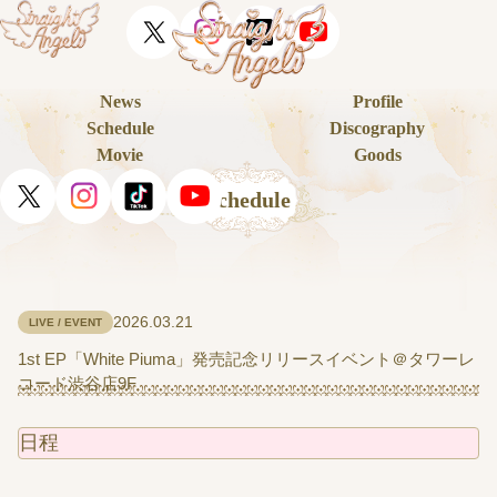
News
Profile
Schedule
Discography
Movie
Goods
Schedule
2026.03.21
LIVE / EVENT
1st EP「White Piuma」発売記念リリースイベント＠タワーレ
コード渋谷店9F
日程