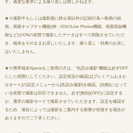
す。過度な要求による撮り直しは致しかねます。
★※撮影中もしくは撮影後に静止画以外の記録行為＝動画の録
画、画面キャプチャ機能(例：iOSのLive Photos機能、画面収録機
能など)がONの状態で撮影したデータはすべて削除させていただ
き、端末をそのままお戻しいたします。撮り直し・特典のお戻し
はいたしません。
★※携帯端末Xperiaをご使用の方は、“先読み撮影”機能は必ずOFF
にした状態にしてください。設定状況の確認は[プレミアムおまか
せオート]の設定メニューから[先読み撮影]を確認。[自動]になって
いる状態で撮影は対応できません。必ず[無効](OFF)に設定する
か、通常の撮影モードで撮影させていただきます。設定を確認す
るため、場合によっては撮影をご案内する順番が前後する場合が
ありますのでご了承ください。