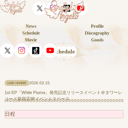
News
Profile
Schedule
Discography
Movie
Goods
Schedule
2026.03.15
LIVE / EVENT
1st EP「White Piuma」発売記念リリースイベント＠タワーレ
コード新宿店9Fイベントスペース
日程