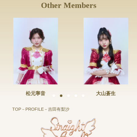
Other Members
寧音
大山蒼生
高
TOP
PROFILE
吉田有梨沙