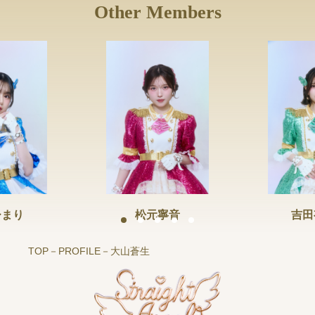
Other Members
ひまり
松元寧音
吉田
TOP
PROFILE
大山蒼生